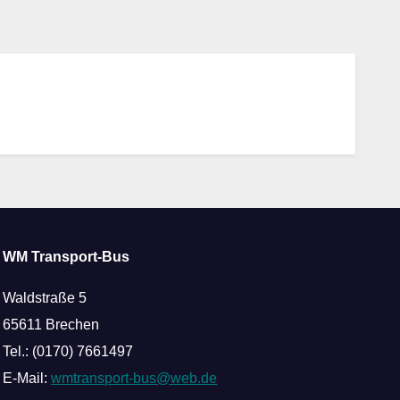
WM Transport-Bus
Waldstraße 5
65611 Brechen
Tel.: (0170) 7661497
E-Mail:
wmtransport-bus@web.de