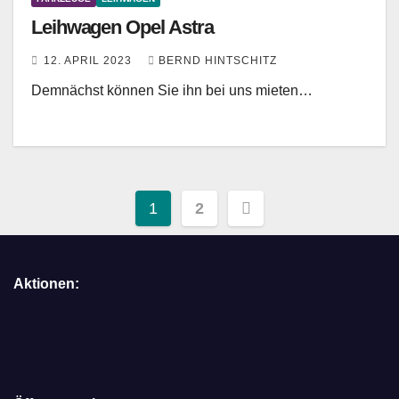
Leihwagen Opel Astra
12. APRIL 2023
BERND HINTSCHITZ
Demnächst können Sie ihn bei uns mieten…
Seitennummerierung
1
2
der
Beiträge
Aktionen: