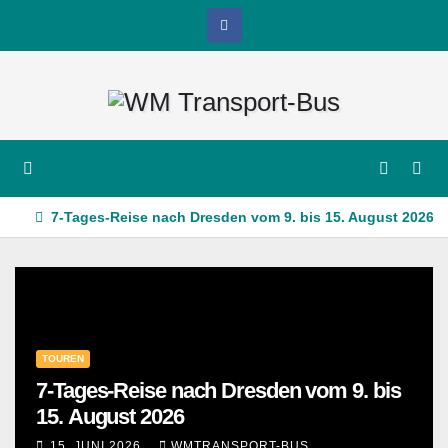
Zum
Inhalt
springen
7-Tages-Reise nach Dresden vom 9. bis 15. August 2026
TOUREN
7-Tages-Reise nach Dresden vom 9. bis
15. August 2026
15. JUNI 2026
WMTRANSPORT-BUS